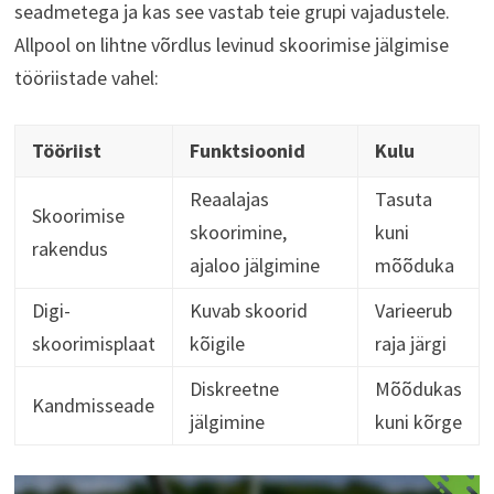
seadmetega ja kas see vastab teie grupi vajadustele.
Allpool on lihtne võrdlus levinud skoorimise jälgimise
tööriistade vahel:
Tööriist
Funktsioonid
Kulu
Reaalajas
Tasuta
Skoorimise
skoorimine,
kuni
rakendus
ajaloo jälgimine
mõõduka
Digi-
Kuvab skoorid
Varieerub
skoorimisplaat
kõigile
raja järgi
Diskreetne
Mõõdukas
Kandmisseade
jälgimine
kuni kõrge