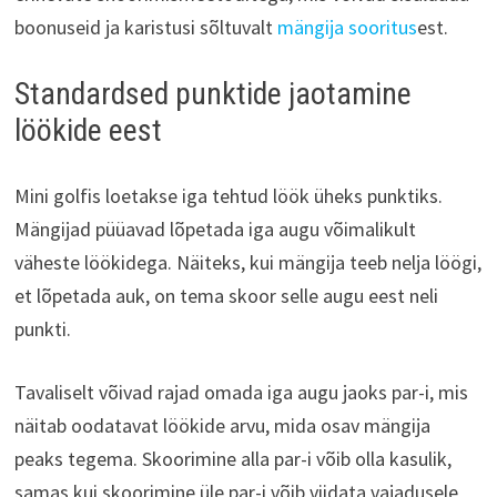
boonuseid ja karistusi sõltuvalt
mängija sooritus
est.
Standardsed punktide jaotamine
löökide eest
Mini golfis loetakse iga tehtud löök üheks punktiks.
Mängijad püüavad lõpetada iga augu võimalikult
väheste löökidega. Näiteks, kui mängija teeb nelja löögi,
et lõpetada auk, on tema skoor selle augu eest neli
punkti.
Tavaliselt võivad rajad omada iga augu jaoks par-i, mis
näitab oodatavat löökide arvu, mida osav mängija
peaks tegema. Skoorimine alla par-i võib olla kasulik,
samas kui skoorimine üle par-i võib viidata vajadusele