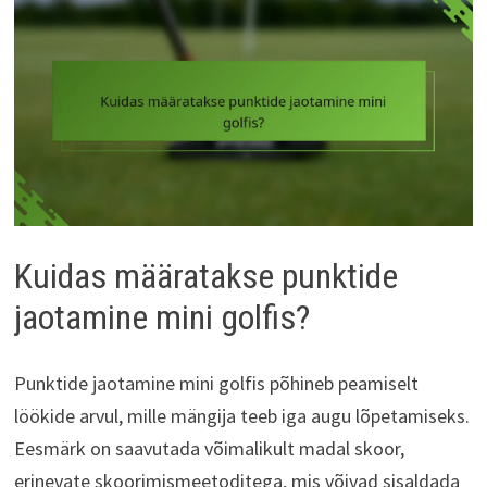
Kuidas määratakse punktide
jaotamine mini golfis?
Punktide jaotamine mini golfis põhineb peamiselt
löökide arvul, mille mängija teeb iga augu lõpetamiseks.
Eesmärk on saavutada võimalikult madal skoor,
erinevate skoorimismeetoditega, mis võivad sisaldada