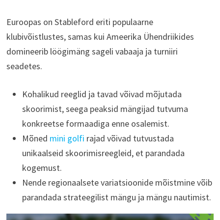
Euroopas on Stableford eriti populaarne
klubivõistlustes, samas kui Ameerika Ühendriikides
domineerib löögimäng sageli vabaaja ja turniiri
seadetes.
Kohalikud reeglid ja tavad võivad mõjutada
skoorimist, seega peaksid mängijad tutvuma
konkreetse formaadiga enne osalemist.
Mõned
mini golfi
rajad võivad tutvustada
unikaalseid skoorimisreegleid, et parandada
kogemust.
Nende regionaalsete variatsioonide mõistmine võib
parandada strateegilist mängu ja mängu nautimist.