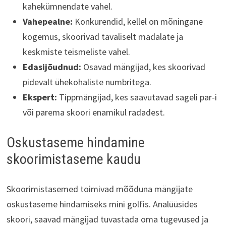
kahekümnendate vahel.
Vahepealne:
Konkurendid, kellel on mõningane
kogemus, skoorivad tavaliselt madalate ja
keskmiste teismeliste vahel.
Edasijõudnud:
Osavad mängijad, kes skoorivad
pidevalt ühekohaliste numbritega.
Ekspert:
Tippmängijad, kes saavutavad sageli par-i
või parema skoori enamikul radadest.
Oskustaseme hindamine
skoorimistaseme kaudu
Skoorimistasemed toimivad mõõduna mängijate
oskustaseme hindamiseks mini golfis. Analüüsides
skoori, saavad mängijad tuvastada oma tugevused ja