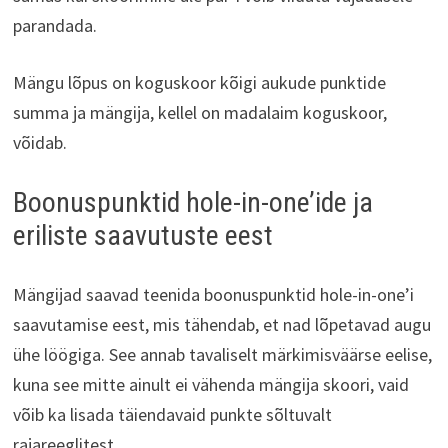
parandada.
Mängu lõpus on koguskoor kõigi aukude punktide
summa ja mängija, kellel on madalaim koguskoor,
võidab.
Boonuspunktid hole-in-one’ide ja
eriliste saavutuste eest
Mängijad saavad teenida boonuspunktid hole-in-one’i
saavutamise eest, mis tähendab, et nad lõpetavad augu
ühe löögiga. See annab tavaliselt märkimisväärse eelise,
kuna see mitte ainult ei vähenda mängija skoori, vaid
võib ka lisada täiendavaid punkte sõltuvalt
rajareeglitest.