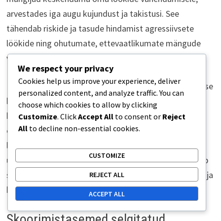
arvestades iga augu kujundust ja takistusi. See
tähendab riskide ja tasude hindamist agressiivsete
löökide ning ohutumate, ettevaatlikumate mängude
vahel.
We respect your privacy
Cookies help us improve your experience, deliver
Mängijad saavad kasu, kui loovad iga augu jaoks vaimse
personalized content, and analyze traffic. You can
kontrollnimekirja, hinnates selliseid tegureid nagu
choose which cookies to allow by clicking
kaugus, kallak ja potentsiaalsed ohud. Nende
Customize
. Click
Accept All
to consent or
Reject
All
to decline non-essential cookies.
elementide prioriseerimine võimaldab mängijatel oma
lööke tõhusamalt jaotada, viies paremate
CUSTOMIZE
üldskoorideni. Erinevate löögitüüpide harjutamine võib
samuti aidata mängijatel muutuda mitmekesisemaks ja
REJECT ALL
kohanemisvõimelisemaks rajal.
ACCEPT ALL
Skoorimistasemed selgitatud