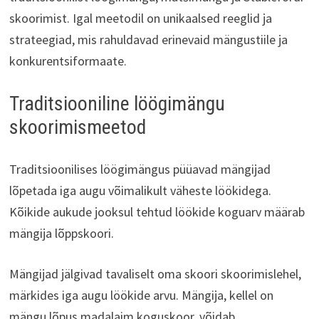
skoorimist. Igal meetodil on unikaalsed reeglid ja
strateegiad, mis rahuldavad erinevaid mängustiile ja
konkurentsiformaate.
Traditsiooniline löögimängu
skoorimismeetod
Traditsioonilises löögimängus püüavad mängijad
lõpetada iga augu võimalikult väheste löökidega.
Kõikide aukude jooksul tehtud löökide koguarv määrab
mängija lõppskoori.
Mängijad jälgivad tavaliselt oma skoori skoorimislehel,
märkides iga augu löökide arvu. Mängija, kellel on
mängu lõpus madalaim koguskoor, võidab.