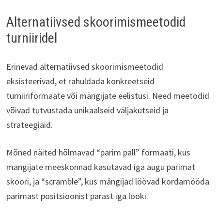
Alternatiivsed skoorimismeetodid
turniiridel
Erinevad alternatiivsed skoorimismeetodid
eksisteerivad, et rahuldada konkreetseid
turniiriformaate või mängijate eelistusi. Need meetodid
võivad tutvustada unikaalseid väljakutseid ja
strateegiaid.
Mõned näited hõlmavad “parim pall” formaati, kus
mängijate meeskonnad kasutavad iga augu parimat
skoori, ja “scramble”, kus mängijad löövad kordamööda
parimast positsioonist pärast iga lööki.