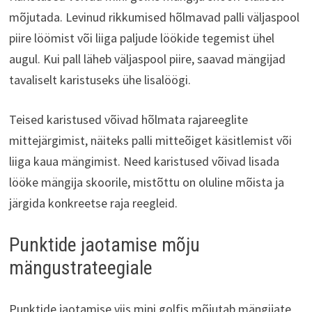
mõjutada. Levinud rikkumised hõlmavad palli väljaspool
piire löömist või liiga paljude löökide tegemist ühel
augul. Kui pall läheb väljaspool piire, saavad mängijad
tavaliselt karistuseks ühe lisalöögi.
Teised karistused võivad hõlmata rajareeglite
mittejärgimist, näiteks palli mitteõiget käsitlemist või
liiga kaua mängimist. Need karistused võivad lisada
lööke mängija skoorile, mistõttu on oluline mõista ja
järgida konkreetse raja reegleid.
Punktide jaotamise mõju
mängustrateegiale
Punktide jaotamise viis mini golfis mõjutab mängijate