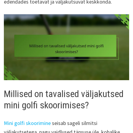
edendades toetavat ja väljakutsuvat keskkonda.
Millised on tavalised väljakutsed
mini golfi skoorimises?
Mini golfi skoorimine
seisab sageli silmitsi
väljakutsetega, nagu vaidlused täpsuse üle, kohalike