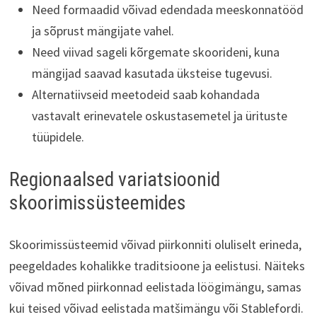
Need formaadid võivad edendada meeskonnatööd
ja sõprust mängijate vahel.
Need viivad sageli kõrgemate skoorideni, kuna
mängijad saavad kasutada üksteise tugevusi.
Alternatiivseid meetodeid saab kohandada
vastavalt erinevatele oskustasemetel ja ürituste
tüüpidele.
Regionaalsed variatsioonid
skoorimissüsteemides
Skoorimissüsteemid võivad piirkonniti oluliselt erineda,
peegeldades kohalikke traditsioone ja eelistusi. Näiteks
võivad mõned piirkonnad eelistada löögimängu, samas
kui teised võivad eelistada matšimängu või Stablefordi.