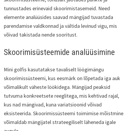
tunnustades erinevaid skoorimistasemeid. Need
elemente analüüsides saavad mängijad tuvastada
parendamise valdkonnad ja vältida levinud vigu, mis
võivad takistada nende sooritust.
Skoorimisüsteemide analüüsimine
Mini golfis kasutatakse tavaliselt löögimängu
skoorimissüsteemi, kus eesmärk on lõpetada iga auk
võimalikult väheste löökidega. Mängijad peaksid
tutvuma konkreetsete reeglitega, mis kehtivad rajal,
kus nad mängivad, kuna variatsioonid võivad
eksisteerida. Skoorimissüsteemi toimimise mõistmine
võimaldab mängijatel strateegiliselt läheneda igale
augule.