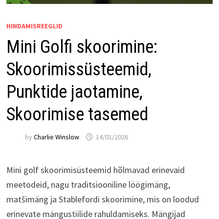
HINDAMISREEGLID
Mini Golfi skoorimine:
Skoorimissüsteemid,
Punktide jaotamine,
Skoorimise tasemed
by
Charlie Winslow
14/01/2026
Mini golf skoorimisüsteemid hõlmavad erinevaid
meetodeid, nagu traditsiooniline löögimäng,
matšimäng ja Stablefordi skoorimine, mis on loodud
erinevate mängustiilide rahuldamiseks. Mängijad