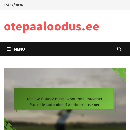
Skip
15/07/2026
to
content
otepaaloodus.ee
MENU