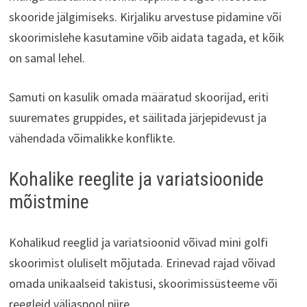
skooride jälgimiseks. Kirjaliku arvestuse pidamine või
skoorimislehe kasutamine võib aidata tagada, et kõik
on samal lehel.
Samuti on kasulik omada määratud skoorijad, eriti
suuremates gruppides, et säilitada järjepidevust ja
vähendada võimalikke konflikte.
Kohalike reeglite ja variatsioonide
mõistmine
Kohalikud reeglid ja variatsioonid võivad mini golfi
skoorimist oluliselt mõjutada. Erinevad rajad võivad
omada unikaalseid takistusi, skoorimissüsteeme või
reegleid väljaspool piire.