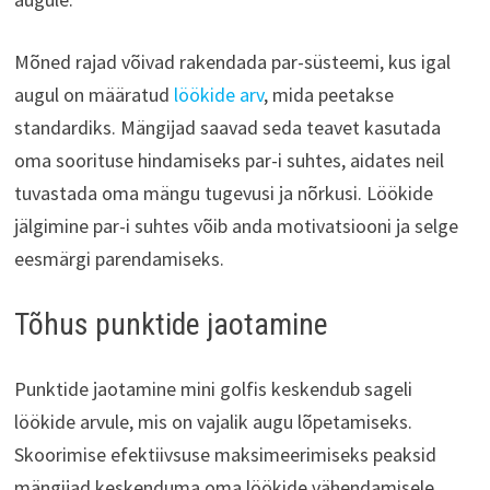
Mõned rajad võivad rakendada par-süsteemi, kus igal
augul on määratud
löökide arv
, mida peetakse
standardiks. Mängijad saavad seda teavet kasutada
oma soorituse hindamiseks par-i suhtes, aidates neil
tuvastada oma mängu tugevusi ja nõrkusi. Löökide
jälgimine par-i suhtes võib anda motivatsiooni ja selge
eesmärgi parendamiseks.
Tõhus punktide jaotamine
Punktide jaotamine mini golfis keskendub sageli
löökide arvule, mis on vajalik augu lõpetamiseks.
Skoorimise efektiivsuse maksimeerimiseks peaksid
mängijad keskenduma oma löökide vähendamisele,