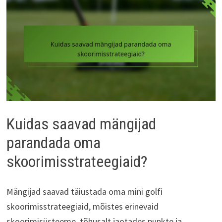
Kuidas saavad mängijad
parandada oma
skoorimisstrateegiaid?
Mängijad saavad täiustada oma mini golfi
skoorimisstrateegiaid, mõistes erinevaid
skoorimisüsteeme, tõhusalt jaotades punkte ja