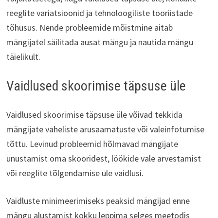
reeglite variatsioonid ja tehnoloogiliste tööriistade
tõhusus. Nende probleemide mõistmine aitab
mängijatel säilitada ausat mängu ja nautida mängu
täielikult.
Vaidlused skoorimise täpsuse üle
Vaidlused skoorimise täpsuse üle võivad tekkida
mängijate vaheliste arusaamatuste või valeinfotumise
tõttu. Levinud probleemid hõlmavad mängijate
unustamist oma skooridest, löökide vale arvestamist
või reeglite tõlgendamise üle vaidlusi.
Vaidluste minimeerimiseks peaksid mängijad enne
mängu alustamist kokku leppima selges meetodis