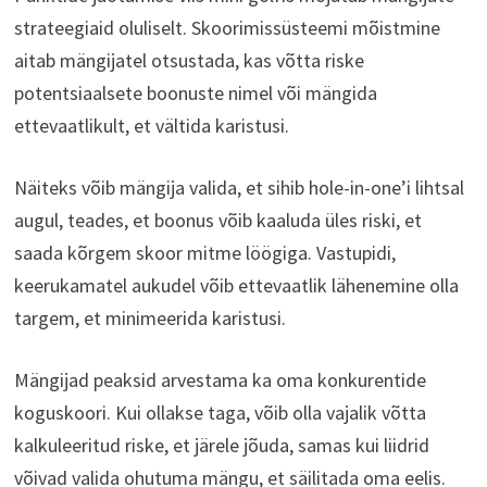
strateegiaid oluliselt. Skoorimissüsteemi mõistmine
aitab mängijatel otsustada, kas võtta riske
potentsiaalsete boonuste nimel või mängida
ettevaatlikult, et vältida karistusi.
Näiteks võib mängija valida, et sihib hole-in-one’i lihtsal
augul, teades, et boonus võib kaaluda üles riski, et
saada kõrgem skoor mitme löögiga. Vastupidi,
keerukamatel aukudel võib ettevaatlik lähenemine olla
targem, et minimeerida karistusi.
Mängijad peaksid arvestama ka oma konkurentide
koguskoori. Kui ollakse taga, võib olla vajalik võtta
kalkuleeritud riske, et järele jõuda, samas kui liidrid
võivad valida ohutuma mängu, et säilitada oma eelis.