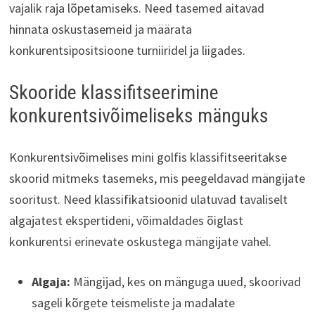
vajalik raja lõpetamiseks. Need tasemed aitavad
hinnata oskustasemeid ja määrata
konkurentsipositsioone turniiridel ja liigades.
Skooride klassifitseerimine
konkurentsivõimeliseks mänguks
Konkurentsivõimelises mini golfis klassifitseeritakse
skoorid mitmeks tasemeks, mis peegeldavad mängijate
sooritust. Need klassifikatsioonid ulatuvad tavaliselt
algajatest ekspertideni, võimaldades õiglast
konkurentsi erinevate oskustega mängijate vahel.
Algaja:
Mängijad, kes on mänguga uued, skoorivad
sageli kõrgete teismeliste ja madalate