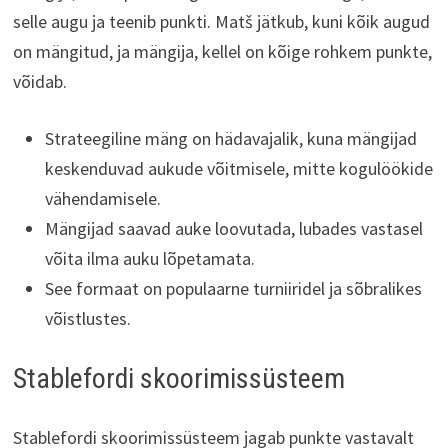
selle augu ja teenib punkti. Matš jätkub, kuni kõik augud
on mängitud, ja mängija, kellel on kõige rohkem punkte,
võidab.
Strateegiline mäng on hädavajalik, kuna mängijad
keskenduvad aukude võitmisele, mitte kogulöökide
vähendamisele.
Mängijad saavad auke loovutada, lubades vastasel
võita ilma auku lõpetamata.
See formaat on populaarne turniiridel ja sõbralikes
võistlustes.
Stablefordi skoorimissüsteem
Stablefordi skoorimissüsteem jagab punkte vastavalt