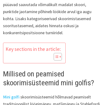
püüavad saavutada võimalikult madalat skoori,
punktide jaotamine põhineb löökide arvul iga augu
kohta. Lisaks kategoriseerivad skoorimistasemed
sooritustasemed, aidates hinnata oskusi ja
konkurentsipositsioone turniiridel.
Key sections in the article:
Millised on peamised
skoorimisüsteemid mini golfis?
Mini golfi
skoorimisüsteemid hõlmavad peamiselt
traditsioonilist löögimängu, matšimängu ja Stablefordi