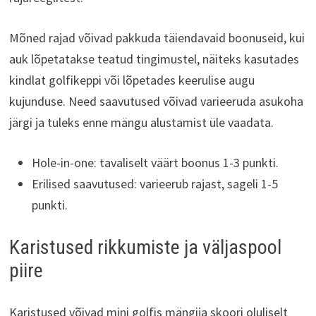
Mõned rajad võivad pakkuda täiendavaid boonuseid, kui
auk lõpetatakse teatud tingimustel, näiteks kasutades
kindlat golfikeppi või lõpetades keerulise augu
kujunduse. Need saavutused võivad varieeruda asukoha
järgi ja tuleks enne mängu alustamist üle vaadata.
Hole-in-one: tavaliselt väärt boonus 1-3 punkti.
Erilised saavutused: varieerub rajast, sageli 1-5
punkti.
Karistused rikkumiste ja väljaspool
piire
Karistused võivad mini golfis mängija skoori oluliselt