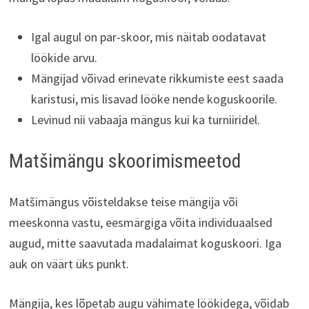
Igal augul on par-skoor, mis näitab oodatavat
löökide arvu.
Mängijad võivad erinevate rikkumiste eest saada
karistusi, mis lisavad lööke nende koguskoorile.
Levinud nii vabaaja mängus kui ka turniiridel.
Matšimängu skoorimismeetod
Matšimängus võisteldakse teise mängija või
meeskonna vastu, eesmärgiga võita individuaalsed
augud, mitte saavutada madalaimat koguskoori. Iga
auk on väärt üks punkt.
Mängija, kes lõpetab augu vähimate löökidega, võidab