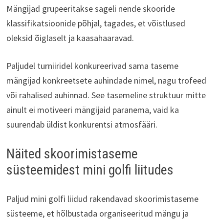
Mängijad grupeeritakse sageli nende skooride
klassifikatsioonide põhjal, tagades, et võistlused
oleksid õiglaselt ja kaasahaaravad.
Paljudel turniiridel konkureerivad sama taseme
mängijad konkreetsete auhindade nimel, nagu trofeed
või rahalised auhinnad. See tasemeline struktuur mitte
ainult ei motiveeri mängijaid paranema, vaid ka
suurendab üldist konkurentsi atmosfääri.
Näited skoorimistaseme
süsteemidest mini golfi liitudes
Paljud mini golfi liidud rakendavad skoorimistaseme
süsteeme, et hõlbustada organiseeritud mängu ja