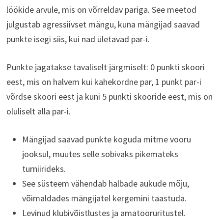
löökide arvule, mis on võrreldav pariga. See meetod
julgustab agressiivset mängu, kuna mängijad saavad
punkte isegi siis, kui nad ületavad par-i.
Punkte jagatakse tavaliselt järgmiselt: 0 punkti skoori
eest, mis on halvem kui kahekordne par, 1 punkt par-i
võrdse skoori eest ja kuni 5 punkti skooride eest, mis on
oluliselt alla par-i.
Mängijad saavad punkte koguda mitme vooru
jooksul, muutes selle sobivaks pikemateks
turniirideks.
See süsteem vähendab halbade aukude mõju,
võimaldades mängijatel kergemini taastuda.
Levinud klubivõistlustes ja amatöörüritustel.