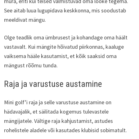
müra, eriti kui teised valmistuvad oma lööke tegema.
See aitab luua lugupidava keskkonna, mis soodustab
meeldivat mängu.
Olge teadlik oma ümbrusest ja kohandage oma häält
vastavalt. Kui mängite hõivatud piirkonnas, kaaluge
vaiksema hääle kasutamist, et kõik saaksid oma
mängust rõõmu tunda.
Raja ja varustuse austamine
Mini golf’i raja ja selle varustuse austamine on
hädavajalik, et säilitada kogemus tulevastele
mängijatele. Vältige raja kahjustamist, astudes
rohelistele aladele või kasutades klubisid sobimatult.