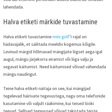
lahendada.
Halva etiketi märkide tuvastamine
Halva etiketi tuvastamine
mini golf
’i rajal on
hädavajalik, et säilitada meeldiv kogemus kõigile.
Levinud märgid hõlmavad mängijate liigset aega igal
augul, mängu järjekorra eiramist või liiga valju ja
segavat käitumist. Need käitumised võivad vähendada
mängu naudingut.
Teine halva etiketi näitaja on see, kui mängijad
tegelevad häirivate tegevustega, nagu oma telefonide
kasutamine või valjult rääkimine, kui teised lööki
teevad. Sellised tegevused võivad takistada teiste