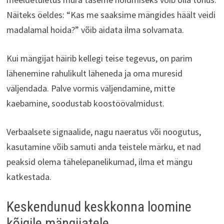
Näiteks öeldes: “Kas me saaksime mängides häält veidi
madalamal hoida?” võib aidata ilma solvamata.
Kui mängijat häirib kellegi teise tegevus, on parim
lähenemine rahulikult läheneda ja oma muresid
väljendada. Palve vormis väljendamine, mitte
kaebamine, soodustab koostöövalmidust.
Verbaalsete signaalide, nagu naeratus või noogutus,
kasutamine võib samuti anda teistele märku, et nad
peaksid olema tähelepanelikumad, ilma et mängu
katkestada.
Keskendunud keskkonna loomine
kõigile mängijatele