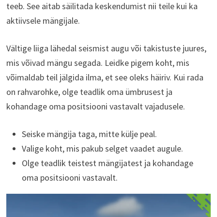
teeb. See aitab säilitada keskendumist nii teile kui ka
aktiivsele mängijale.
Vältige liiga lähedal seismist augu või takistuste juures,
mis võivad mängu segada. Leidke pigem koht, mis
võimaldab teil jälgida ilma, et see oleks häiriv. Kui rada
on rahvarohke, olge teadlik oma ümbrusest ja
kohandage oma positsiooni vastavalt vajadusele.
Seiske mängija taga, mitte külje peal.
Valige koht, mis pakub selget vaadet augule.
Olge teadlik teistest mängijatest ja kohandage
oma positsiooni vastavalt.