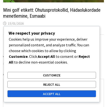
Mini golf etikett: Ohutusprotokollid, Hädaolukordade
menetlemine, Esmaabi
15/01/2026
We respect your privacy
Cookies help us improve your experience, deliver
Leave a Reply
personalized content, and analyze traffic. You can
choose which cookies to allow by clicking
Customize
. Click
Accept All
to consent or
Reject
Your email address will not be published.
Required fields are
All
to decline non-essential cookies.
marked
*
COMMENT
*
CUSTOMIZE
REJECT ALL
ACCEPT ALL