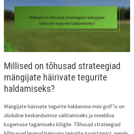
Millised on tõhusad strateegiad
mängijate häirivate tegurite
haldamiseks?
Mängijate häirivate tegurite haldamine mini golf’is on
ülioluline keskendumise säilitamiseks ja meeldiva
kogemuse tagamiseks kõigile. Tõhusad strateegiad
hõlmavad levinud häirivate tegurite tuvastamist, nende