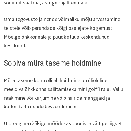
sõnumit saatma, astuge rajalt eemale.
Oma tegevuste ja nende võimaliku mõju arvestamine
teistele võib parandada kõigi osalejate kogemust.
Mõelge õhkkonnale ja püüdke luua keskendunud
keskkond.
Sobiva müra taseme hoidmine
Müra taseme kontrolli all hoidmine on ülioluline
meeldiva õhkkonna säilitamiseks mini golf’i rajal. Valju
rääkimine või karjumine võib häirida mängijaid ja
katkestada nende keskendumise.
Üldreeglina rääkige mõõdukas toonis ja vältige liigset