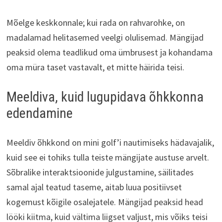
Mõelge keskkonnale; kui rada on rahvarohke, on
madalamad helitasemed veelgi olulisemad. Mängijad
peaksid olema teadlikud oma ümbrusest ja kohandama
oma müra taset vastavalt, et mitte häirida teisi.
Meeldiva, kuid lugupidava õhkkonna
edendamine
Meeldiv õhkkond on mini golf’i nautimiseks hädavajalik,
kuid see ei tohiks tulla teiste mängijate austuse arvelt.
Sõbralike interaktsioonide julgustamine, säilitades
samal ajal teatud taseme, aitab luua positiivset
kogemust kõigile osalejatele. Mängijad peaksid head
lööki kiitma, kuid vältima liigset valjust, mis võiks teisi