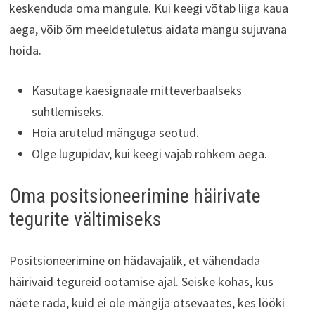
keskenduda oma mängule. Kui keegi võtab liiga kaua
aega, võib õrn meeldetuletus aidata mängu sujuvana
hoida.
Kasutage käesignaale mitteverbaalseks
suhtlemiseks.
Hoia arutelud mänguga seotud.
Olge lugupidav, kui keegi vajab rohkem aega.
Oma positsioneerimine häirivate
tegurite vältimiseks
Positsioneerimine on hädavajalik, et vähendada
häirivaid tegureid ootamise ajal. Seiske kohas, kus
näete rada, kuid ei ole mängija otsevaates, kes lööki