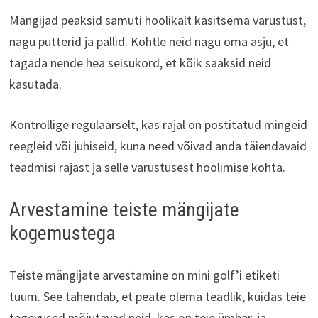
Mängijad peaksid samuti hoolikalt käsitsema varustust,
nagu putterid ja pallid. Kohtle neid nagu oma asju, et
tagada nende hea seisukord, et kõik saaksid neid
kasutada.
Kontrollige regulaarselt, kas rajal on postitatud mingeid
reegleid või juhiseid, kuna need võivad anda täiendavaid
teadmisi rajast ja selle varustusest hoolimise kohta.
Arvestamine teiste mängijate
kogemustega
Teiste mängijate arvestamine on mini golf’i etiketi
tuum. See tähendab, et peate olema teadlik, kuidas teie
tegevused mõjutavad neid, kes on teie ümber, ja