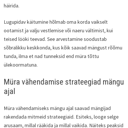
häirida.
Lugupidav käitumine hõlmab oma korda vaikselt
ootamist ja valju vestlemise või naeru vältimist, kui
teised lööki teevad. See arvestamine soodustab
sõbralikku keskkonda, kus kõik saavad mängust rõõmu
tunda, ilma et nad tunneksid end müra tõttu
ülekoormatuna.
Müra vähendamise strateegiad mängu
ajal
Müra vähendamiseks mängu ajal saavad mängijad
rakendada mitmeid strateegiaid. Esiteks, looge selge
arusaam, millal rääkida ja millal vaikida. Näiteks peaksid