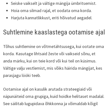
Seiske vaikselt ja vältige mängija ümbritsemist.
Hoia oma silmad rajal, et oodata oma korda.
Harjuta kannatlikkust, eriti hõivatud aegadel.
Suhtlemine kaaslastega ootamise ajal
Tõhus suhtlemine on võtmetähtsusega, kui ootate oma
korda. Kasutage lihtsaid žeste või vaikseid sõnu, et
anda märku, kui on teie kord või kui teil on küsimus.
Vältige valju vestlemist, mis võiks häirida mängijat, kes
parasjagu lööki teeb.
Ootamise ajal on kasulik arutada strateegiaid või
näpunäiteid oma grupiga, kuid hoidke helitaset madalal.
See säilitab lugupidava õhkkonna ja võimaldab kõigil