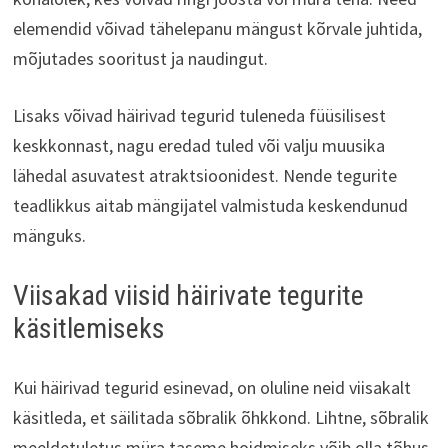
elemendid võivad tähelepanu mängust kõrvale juhtida,
mõjutades sooritust ja naudingut.
Lisaks võivad häirivad tegurid tuleneda füüsilisest
keskkonnast, nagu eredad tuled või valju muusika
lähedal asuvatest atraktsioonidest. Nende tegurite
teadlikkus aitab mängijatel valmistuda keskendunud
mänguks.
Viisakad viisid häirivate tegurite
käsitlemiseks
Kui häirivad tegurid esinevad, on oluline neid viisakalt
käsitleda, et säilitada sõbralik õhkkond. Lihtne, sõbralik
meeldetuletus müra taseme hoidmiseks võib olla tõhus.