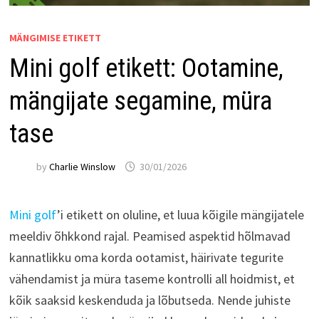
MÄNGIMISE ETIKETT
Mini golf etikett: Ootamine,
mängijate segamine, müra
tase
by
Charlie Winslow
30/01/2026
Mini golf
’i etikett on oluline, et luua kõigile mängijatele
meeldiv õhkkond rajal. Peamised aspektid hõlmavad
kannatlikku oma korda ootamist, häirivate tegurite
vähendamist ja müra taseme kontrolli all hoidmist, et
kõik saaksid keskenduda ja lõbutseda. Nende juhiste