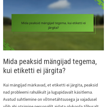
Mida peaksid mängijad tegema,
kui etiketti ei järgita?
Kui mängijad märkavad, et etiketti ei järgita, peaksid
nad probleemi rahulikult ja lugupidavalt käsitlema.
Avatud suhtlemine on võtmetähtsusega ja vajadusel
võib abi otsimine personalilt aidata olukorda tõhusalt