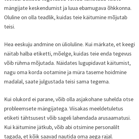
mängijate keskendumist ja luua ebamugava õhkkonna.
Oluline on olla teadlik, kuidas teie käitumine mõjutab
teisi.
Hea eeskuju andmine on ülioluline. Kui märkate, et keegi
näitab halba etiketti, mõelge, kuidas teie enda tegevus
võib rühma mõjutada. Näidates lugupidavat käitumist,
nagu oma korda ootamine ja müra taseme hoidmine
madalal, saate julgustada teisi sama tegema.
Kui olukord ei parane, võib olla asjakohane suhelda otse
probleemsete mängijatega. Viisakas meeldetuletus
etiketi tähtsusest võib sageli lahendada arusaamatusi.
Kui käitumine jätkub, võib abi otsimine personalilt
tagada, et kõik saavad nautida oma aega rajal.