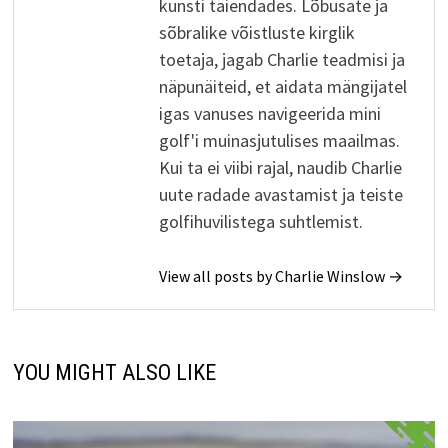
kunsti täiendades. Lõbusate ja
sõbralike võistluste kirglik
toetaja, jagab Charlie teadmisi ja
näpunäiteid, et aidata mängijatel
igas vanuses navigeerida mini
golf'i muinasjutulises maailmas.
Kui ta ei viibi rajal, naudib Charlie
uute radade avastamist ja teiste
golfihuvilistega suhtlemist.
View all posts by Charlie Winslow →
YOU MIGHT ALSO LIKE