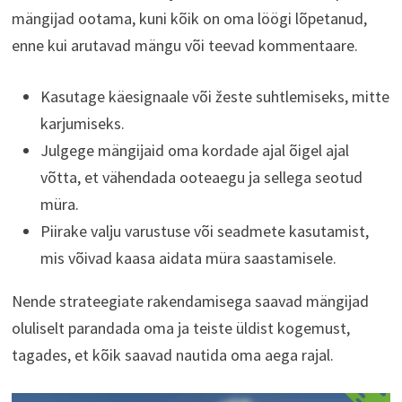
mängijad ootama, kuni kõik on oma löögi lõpetanud,
enne kui arutavad mängu või teevad kommentaare.
Kasutage käesignaale või žeste suhtlemiseks, mitte
karjumiseks.
Julgege mängijaid oma kordade ajal õigel ajal
võtta, et vähendada ooteaegu ja sellega seotud
müra.
Piirake valju varustuse või seadmete kasutamist,
mis võivad kaasa aidata müra saastamisele.
Nende strateegiate rakendamisega saavad mängijad
oluliselt parandada oma ja teiste üldist kogemust,
tagades, et kõik saavad nautida oma aega rajal.