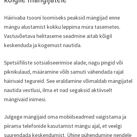
Häirivaba tsooni loomiseks peaksid mängijad enne
mängu alustamist kokku leppima müra tasemetes.
Vastuvõetava helitaseme seadmine aitab kõigil
keskenduda ja kogemust nautida.
Spetsiifiliste sotsialiseerimise alade, nagu pingid või
piknikulaud, määramine võib samuti vähendada rajal
häirivaid tegureid. See eraldamine võimaldab mängijatel
nautida vestlusi, ilma et nad segaksid aktiivselt
mängivaid inimesi.
Julgege mängijaid oma mobiilseadmed vaigistama ja
piirama telefonide kasutamist mängu ajal, et veelgi
suurendada keskendumist. Ühine pühendumine nendele