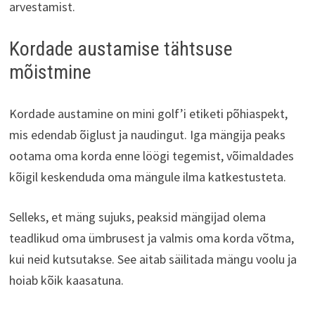
arvestamist.
Kordade austamise tähtsuse
mõistmine
Kordade austamine on mini golf’i etiketi põhiaspekt,
mis edendab õiglust ja naudingut. Iga mängija peaks
ootama oma korda enne löögi tegemist, võimaldades
kõigil keskenduda oma mängule ilma katkestusteta.
Selleks, et mäng sujuks, peaksid mängijad olema
teadlikud oma ümbrusest ja valmis oma korda võtma,
kui neid kutsutakse. See aitab säilitada mängu voolu ja
hoiab kõik kaasatuna.