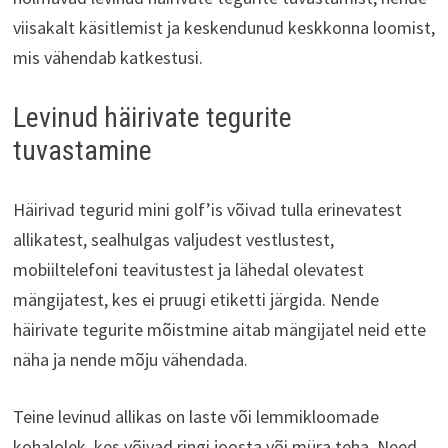
viisakalt käsitlemist ja keskendunud keskkonna loomist,
mis vähendab katkestusi.
Levinud häirivate tegurite
tuvastamine
Häirivad tegurid mini golf’is võivad tulla erinevatest
allikatest, sealhulgas valjudest vestlustest,
mobiiltelefoni teavitustest ja lähedal olevatest
mängijatest, kes ei pruugi etiketti järgida. Nende
häirivate tegurite mõistmine aitab mängijatel neid ette
näha ja nende mõju vähendada.
Teine levinud allikas on laste või lemmikloomade
kohalolek, kes võivad ringi joosta või müra teha. Need