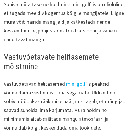
Sobiva müra taseme hoidmine mini golf’is on ülioluline,
et tagada meeldiv kogemus kõigile mängijatele. Liigne
müra võib häirida mängijaid ja katkestada nende
keskendumise, põhjustades frustratsiooni ja vähem
nauditavat mängu.
Vastuvõetavate helitasemete
mõistmine
Vastuvõetavad helitasemed
mini golf
’is peaksid
võimaldama vestlemist ilma segamata. Üldiselt on
sobiv mõõdukas rääkimise hääl, mis tagab, et mängijad
saavad suhelda ilma karjumata. Müra hoidmine
miinimumis aitab säilitada mängu atmosfääri ja
võimaldab kõigil keskenduda oma löökidele.