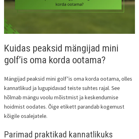
Kuidas peaksid mängijad mini
golf’is oma korda ootama?
Mängijad peaksid mini golf’is oma korda ootama, olles
kannatlikud ja lugupidavad teiste suhtes rajal. See
hõlmab mängu voolu mõistmist ja keskendumise
hoidmist oodates. Õige etikett parandab kogemust
kõigile osalejatele.
Parimad praktikad kannatlikuks