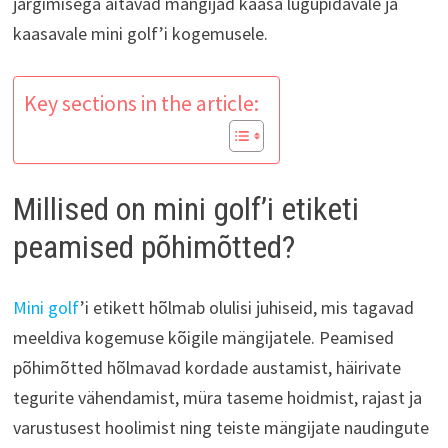
järgimisega aitavad mängijad kaasa lugupidavale ja
kaasavale mini golf’i kogemusele.
Key sections in the article:
Millised on mini golf’i etiketi
peamised põhimõtted?
Mini golf
’i etikett hõlmab olulisi juhiseid, mis tagavad
meeldiva kogemuse kõigile mängijatele. Peamised
põhimõtted hõlmavad kordade austamist, häirivate
tegurite vähendamist, müra taseme hoidmist, rajast ja
varustusest hoolimist ning teiste mängijate naudingute