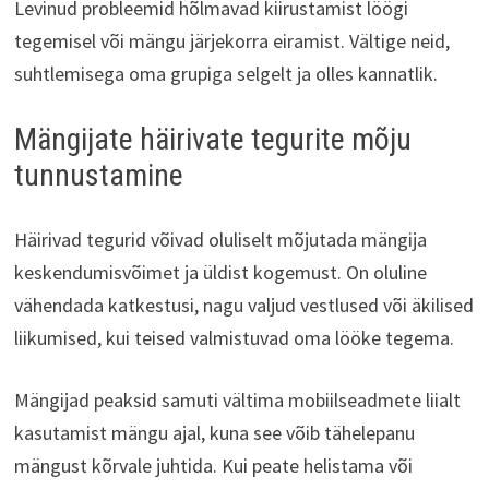
Levinud probleemid hõlmavad kiirustamist löögi
tegemisel või mängu järjekorra eiramist. Vältige neid,
suhtlemisega oma grupiga selgelt ja olles kannatlik.
Mängijate häirivate tegurite mõju
tunnustamine
Häirivad tegurid võivad oluliselt mõjutada mängija
keskendumisvõimet ja üldist kogemust. On oluline
vähendada katkestusi, nagu valjud vestlused või äkilised
liikumised, kui teised valmistuvad oma lööke tegema.
Mängijad peaksid samuti vältima mobiilseadmete liialt
kasutamist mängu ajal, kuna see võib tähelepanu
mängust kõrvale juhtida. Kui peate helistama või